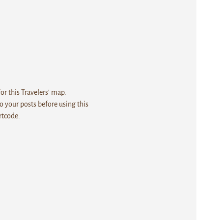
r this Travelers' map.
 your posts before using this
rtcode.