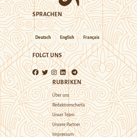
SPRACHEN
Deutsch
English
Français
FOLGT UNS
RUBRIKEN
Über uns
Redaktionscharta
Unser Team
Unsere Partner
Impressum