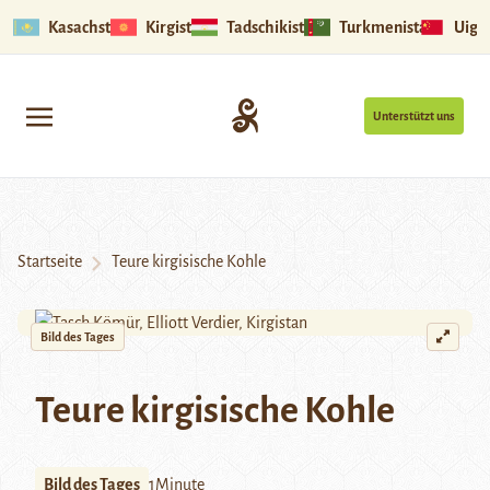
Kasachstan
Kirgistan
Tadschikistan
Turkmenistan
Uigu
Unterstützt uns
Startseite
Teure kirgisische Kohle
Bild des Tages
Teure kirgisische Kohle
Bild des Tages
1Minute