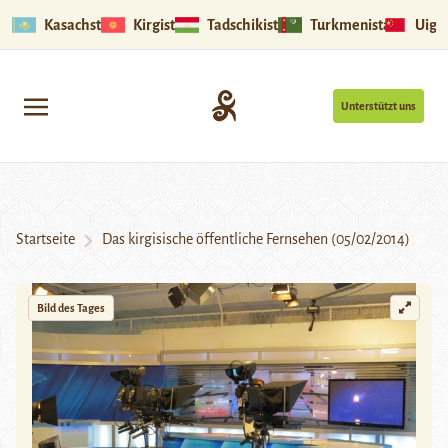
Kasachstan
Kirgistan
Tadschikistan
Turkmenistan
Uigu
Unterstützt uns
Startseite
Das kirgisische öffentliche Fernsehen (05/02/2014)
Bild des Tages