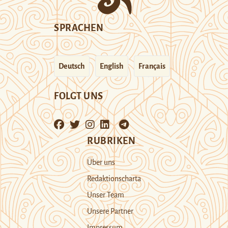
SPRACHEN
Deutsch
English
Français
FOLGT UNS
RUBRIKEN
Über uns
Redaktionscharta
Unser Team
Unsere Partner
Impressum