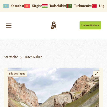
Kasachstan
Kirgistan
Tadschikistan
Turkmenistan
Uigu
Unterstützt uns
Startseite
Tasch Rabat
Bild des Tages