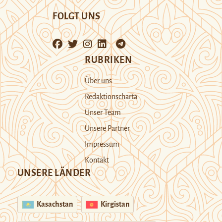
FOLGT UNS
RUBRIKEN
Über uns
Redaktionscharta
Unser Team
Unsere Partner
Impressum
Kontakt
UNSERE LÄNDER
Kasachstan
Kirgistan