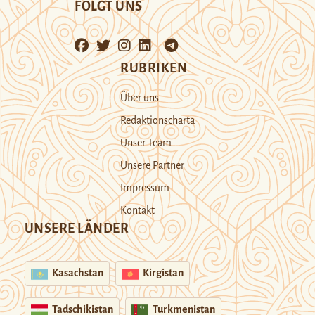
FOLGT UNS
RUBRIKEN
Über uns
Redaktionscharta
Unser Team
Unsere Partner
Impressum
Kontakt
UNSERE LÄNDER
Kasachstan
Kirgistan
Tadschikistan
Turkmenistan