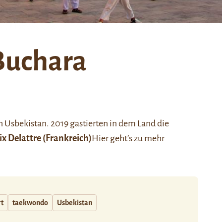
Buchara
 Usbekistan. 2019 gastierten in dem Land die
ix Delattre
(Frankreich)
Hier
geht’s zu mehr
t
taekwondo
Usbekistan