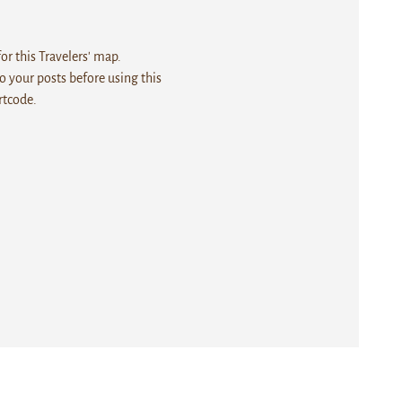
r this Travelers' map.
 your posts before using this
rtcode.