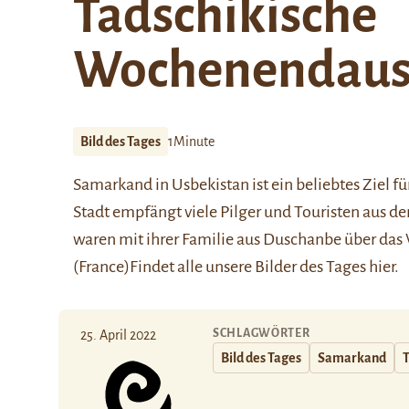
Tadschikische
Wochenendausf
Bild des Tages
1Minute
Samarkand in Usbekistan ist ein beliebtes Ziel f
Stadt empfängt viele Pilger und Touristen aus d
waren mit ihrer Familie aus Duschanbe über da
(France)
Findet alle unsere Bilder des Tages
hier
.
SCHLAGWÖRTER
25. April 2022
Bild des Tages
Samarkand
T