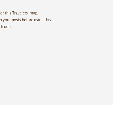
r this Travelers' map.
 your posts before using this
rtcode.