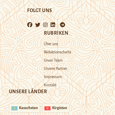
FOLGT UNS
RUBRIKEN
Über uns
Redaktionscharta
Unser Team
Unsere Partner
Impressum
Kontakt
UNSERE LÄNDER
Kasachstan
Kirgistan