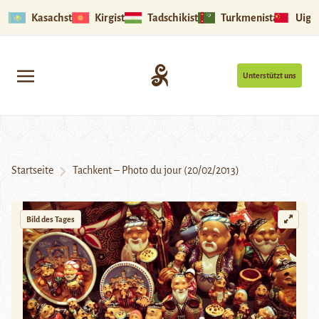
Kasachstan
Kirgistan
Tadschikistan
Turkmenistan
Uigu
Unterstützt uns
Startseite
Tachkent – Photo du jour (20/02/2013)
Bild des Tages