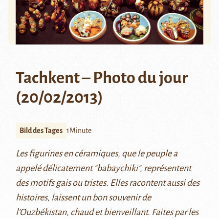
Tachkent – Photo du jour
(20/02/2013)
Bild des Tages
1Minute
Les figurines en céramiques, que le peuple a
appelé délicatement "babaychiki", représentent
des motifs gais ou tristes. Elles racontent aussi des
histoires, laissent un bon souvenir de
l'Ouzbékistan, chaud et bienveillant. Faites par les