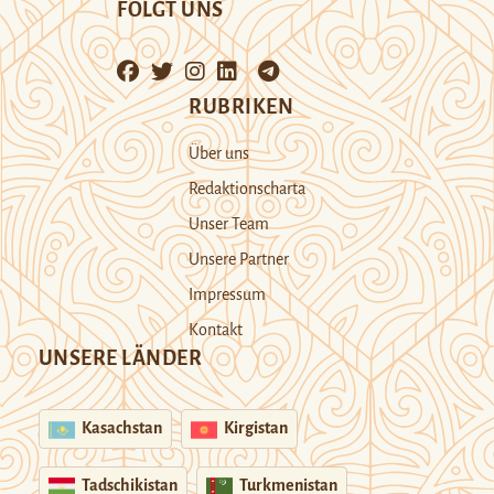
FOLGT UNS
RUBRIKEN
Über uns
Redaktionscharta
Unser Team
Unsere Partner
Impressum
Kontakt
UNSERE LÄNDER
Kasachstan
Kirgistan
Tadschikistan
Turkmenistan