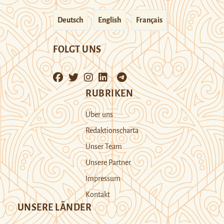
Deutsch
English
Français
FOLGT UNS
RUBRIKEN
Über uns
Redaktionscharta
Unser Team
Unsere Partner
Impressum
Kontakt
UNSERE LÄNDER