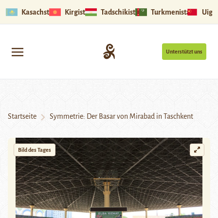
Kasachstan
Kirgistan
Tadschikistan
Turkmenistan
Uigu
Unterstützt uns
Startseite
Symmetrie: Der Basar von Mirabad in Taschkent
Bild des Tages