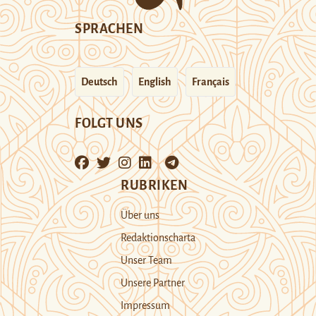
SPRACHEN
Deutsch
English
Français
FOLGT UNS
RUBRIKEN
Über uns
Redaktionscharta
Unser Team
Unsere Partner
Impressum