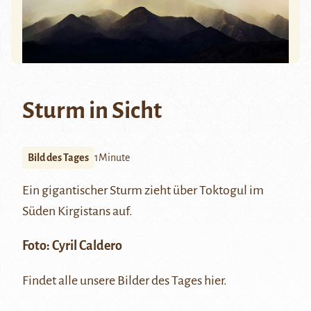
Sturm in Sicht
Bild des Tages
1Minute
Ein gigantischer Sturm zieht über
Toktogul
im
Süden Kirgistans auf.
Foto:
Cyril Caldero
Findet alle unsere Bilder des Tages
hier
.