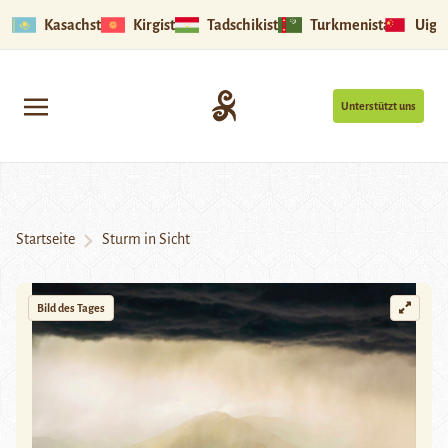
Kasachstan
Kirgistan
Tadschikistan
Turkmenistan
Uigu
Unterstützt uns
Startseite
Sturm in Sicht
Bild des Tages