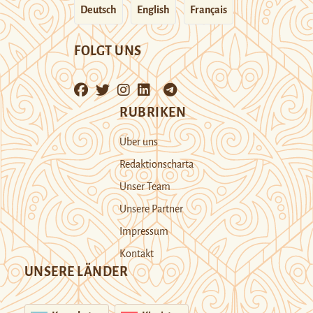
Deutsch
English
Français
FOLGT UNS
RUBRIKEN
Über uns
Redaktionscharta
Unser Team
Unsere Partner
Impressum
Kontakt
UNSERE LÄNDER