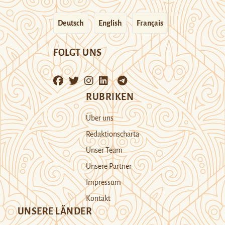
Deutsch
English
Français
FOLGT UNS
RUBRIKEN
Über uns
Redaktionscharta
Unser Team
Unsere Partner
Impressum
Kontakt
UNSERE LÄNDER