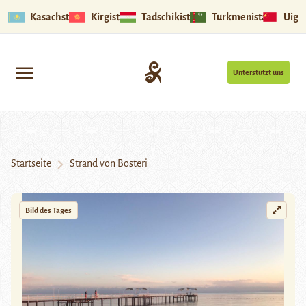
Kasachstan
Kirgistan
Tadschikistan
Turkmenistan
Uigu
Unterstützt uns
Startseite
Strand von Bosteri
Bild des Tages