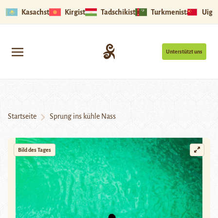
Kasachstan
Kirgistan
Tadschikistan
Turkmenistan
Uigu
Unterstützt uns
Startseite
Sprung ins kühle Nass
Bild des Tages