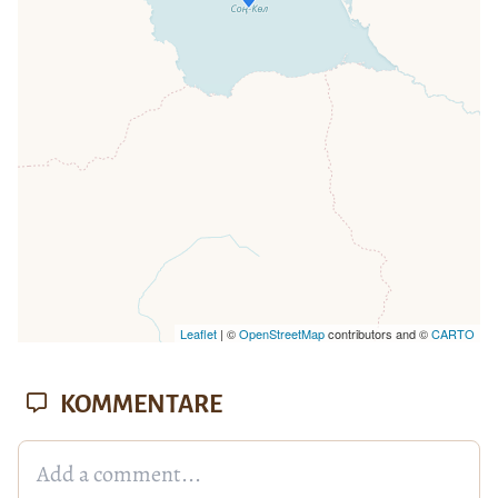
Seite vollständig geladen wurde,
fehlen leafletJS-Dateien.
Leaflet
| ©
OpenStreetMap
contributors and ©
CARTO
KOMMENTARE