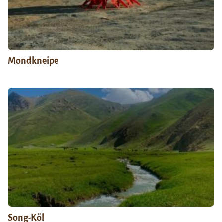
Mondkneipe
Song-Köl