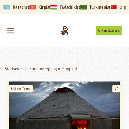
Kasachstan
Kirgistan
Tadschikistan
Turkmenistan
Uigu
Unterstützt uns
Startseite
Sonnuntergang in Songköl
Bild des Tages