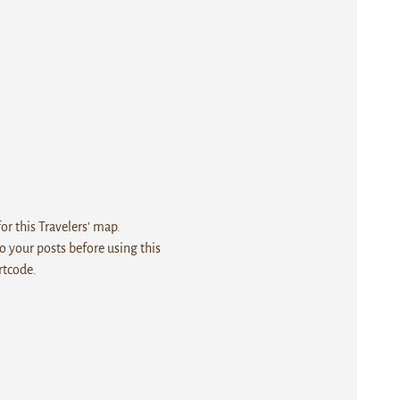
r this Travelers' map.
 your posts before using this
rtcode.