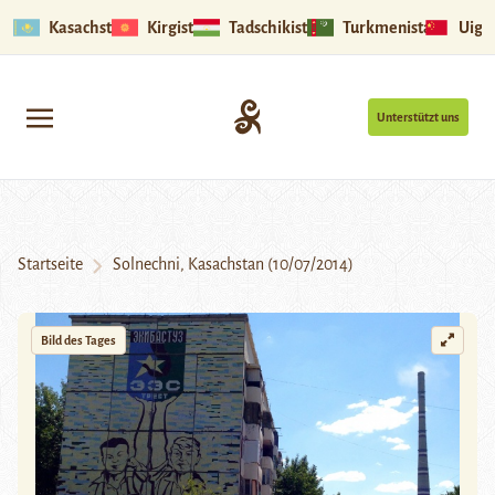
Kasachstan
Kirgistan
Tadschikistan
Turkmenistan
Uigu
Unterstützt uns
Startseite
Solnechni, Kasachstan (10/07/2014)
Bild des Tages