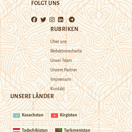
FOLGT UNS
RUBRIKEN
Über uns
Redaktionscharta
Unser Team
Unsere Partner
Impressum
Kontakt
UNSERE LÄNDER
Kasachstan
Kirgistan
Tadschikistan
Turkmenistan