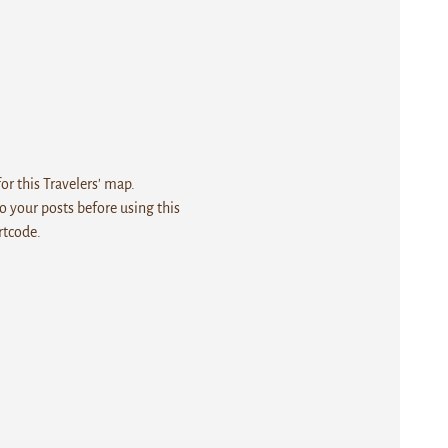
r this Travelers' map.
 your posts before using this
rtcode.