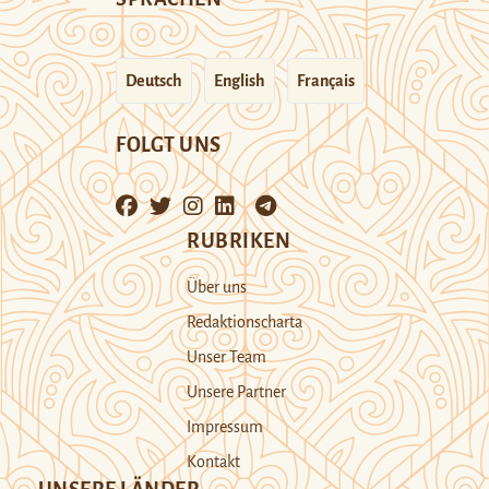
Deutsch
English
Français
FOLGT UNS
RUBRIKEN
Über uns
Redaktionscharta
Unser Team
Unsere Partner
Impressum
Kontakt