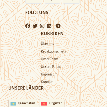
FOLGT UNS
RUBRIKEN
Über uns
Redaktionscharta
Unser Team
Unsere Partner
Impressum
Kontakt
UNSERE LÄNDER
Kasachstan
Kirgistan