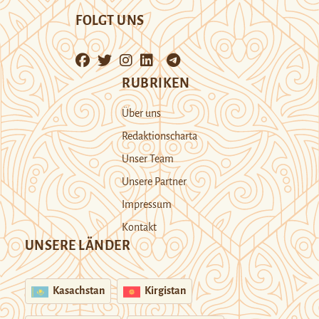
FOLGT UNS
RUBRIKEN
Über uns
Redaktionscharta
Unser Team
Unsere Partner
Impressum
Kontakt
UNSERE LÄNDER
Kasachstan
Kirgistan