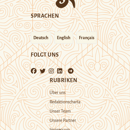
SPRACHEN
Deutsch
English
Français
FOLGT UNS
RUBRIKEN
Über uns
Redaktionscharta
Unser Team
Unsere Partner
Impressum