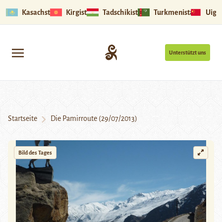
Kasachstan
Kirgistan
Tadschikistan
Turkmenistan
Uigu
Unterstützt uns
Startseite
Die Pamirroute (29/07/2013)
Bild des Tages