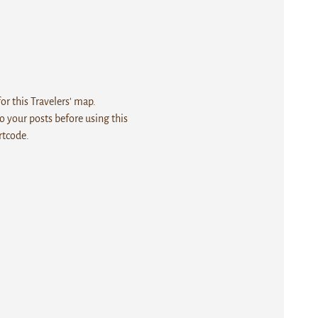
r this Travelers' map.
 your posts before using this
rtcode.