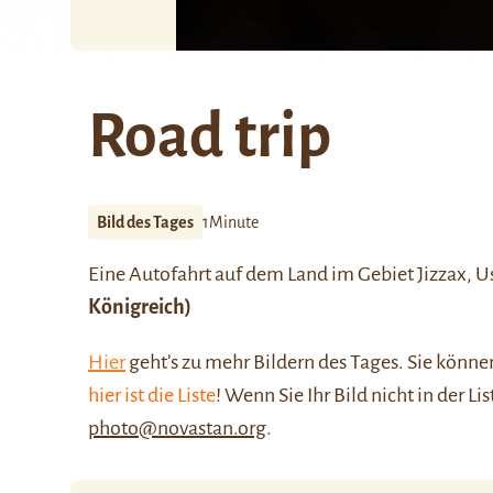
Road trip
Bild des Tages
1Minute
Eine Autofahrt auf dem Land im Gebiet Jizzax, U
Königreich)
Hier
geht’s zu mehr Bildern des Tages. Sie kön
hier ist die Liste
! Wenn Sie Ihr Bild nicht in der Li
photo@novastan.org
.