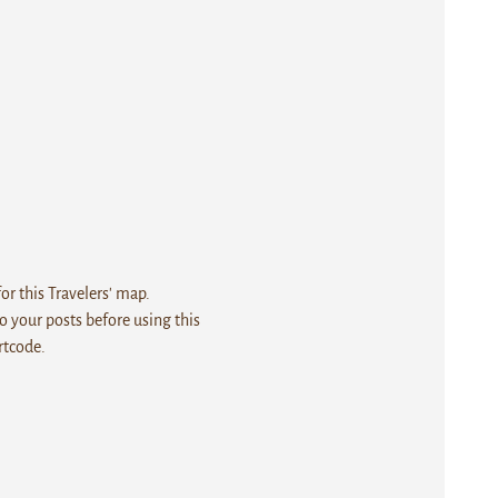
r this Travelers' map.
 your posts before using this
rtcode.