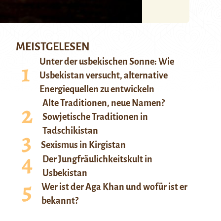
MEISTGELESEN
Unter der usbekischen Sonne: Wie
Usbekistan versucht, alternative
Energiequellen zu entwickeln
Alte Traditionen, neue Namen?
Sowjetische Traditionen in
Tadschikistan
Sexismus in Kirgistan
Der Jungfräulichkeitskult in
Usbekistan
Wer ist der Aga Khan und wofür ist er
bekannt?