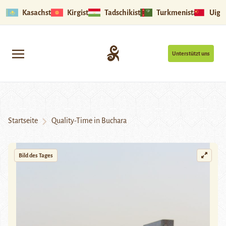
Kasachstan
Kirgistan
Tadschikistan
Turkmenistan
Uigu
Unterstützt uns
Startseite
Quality-Time in Buchara
Bild des Tages