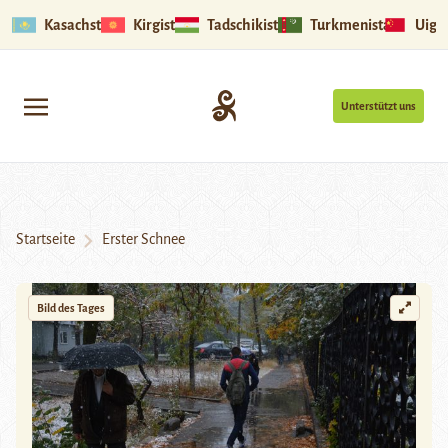
Kasachstan
Kirgistan
Tadschikistan
Turkmenistan
Uigu
Unterstützt uns
Startseite
Erster Schnee
Bild des Tages