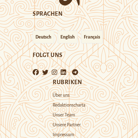
SPRACHEN
Deutsch
English
Français
FOLGT UNS
RUBRIKEN
Über uns
Redaktionscharta
Unser Team
Unsere Partner
Impressum