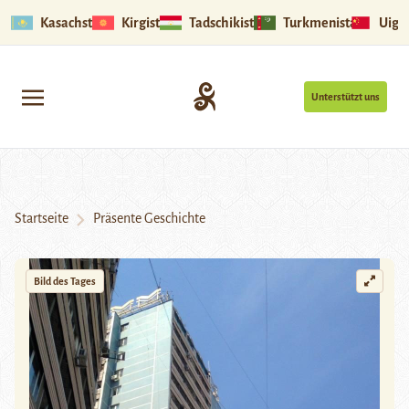
Kasachstan
Kirgistan
Tadschikistan
Turkmenistan
Uigu
Unterstützt uns
Startseite
Präsente Geschichte
Bild des Tages