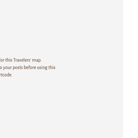
r this Travelers' map.
 your posts before using this
rtcode.