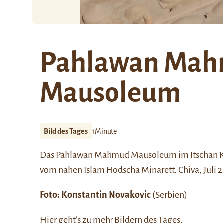
Pahlawan Ma
Mausoleum
Bild des Tages
1Minute
Das Pahlawan Mahmud Mausoleum im Itschan Kal
vom nahen Islam Hodscha Minarett. Chiva, Juli 
Foto:
Konstantin Novakovic
(Serbien)
Hier
geht’s zu mehr Bildern des Tages.