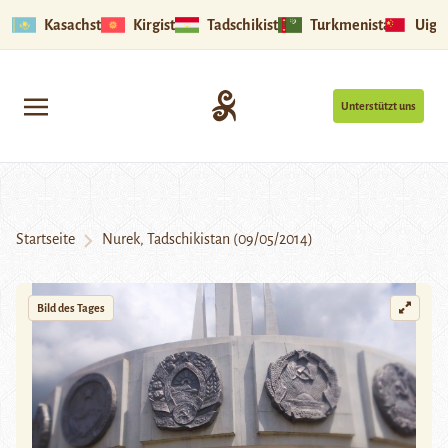
Kasachstan
Kirgistan
Tadschikistan
Turkmenistan
Uigu
Unterstützt uns
Startseite
Nurek, Tadschikistan (09/05/2014)
Bild des Tages