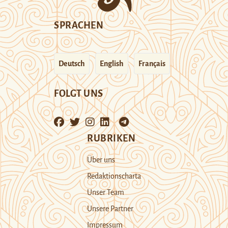
SPRACHEN
Deutsch
English
Français
FOLGT UNS
RUBRIKEN
Über uns
Redaktionscharta
Unser Team
Unsere Partner
Impressum