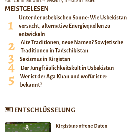
Your comment will be revised by the site if needed.
MEISTGELESEN
Unter der usbekischen Sonne: Wie Usbekistan
versucht, alternative Energiequellen zu
entwickeln
Alte Traditionen, neue Namen? Sowjetische
Traditionen in Tadschikistan
Sexismus in Kirgistan
Der Jungfräulichkeitskult in Usbekistan
Wer ist der Aga Khan und wofür ist er
bekannt?
ENTSCHLÜSSELUNG
Kirgistans offene Daten