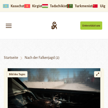
Kasachstan
Kirgistan
Tadschikistan
Turkmenistan
Uigu
Unterstützt uns
Startseite
Nach der Falkenjagd (2)
Bild des Tages