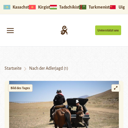
Kasachstan
Kirgistan
Tadschikistan
Turkmenistan
Uigu
Unterstützt uns
Startseite
Nach der Adlerjagd (1)
Bild des Tages