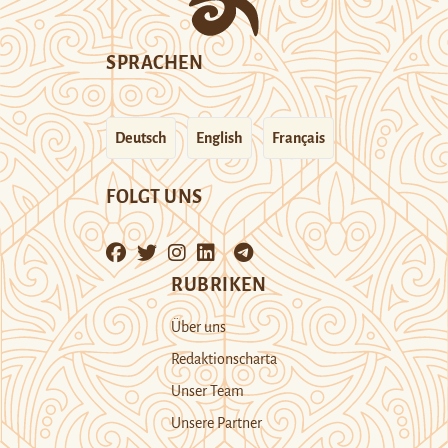
SPRACHEN
Deutsch
English
Français
FOLGT UNS
RUBRIKEN
Über uns
Redaktionscharta
Unser Team
Unsere Partner