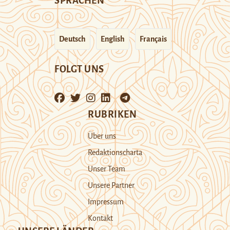
SPRACHEN
Deutsch
English
Français
FOLGT UNS
RUBRIKEN
Über uns
Redaktionscharta
Unser Team
Unsere Partner
Impressum
Kontakt