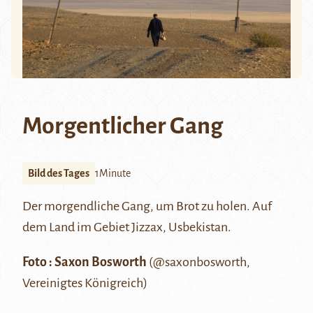
Morgentlicher Gang
Bild des Tages
1Minute
Der morgendliche Gang, um Brot zu holen. Auf
dem Land im Gebiet
Jizzax
, Usbekistan.
Foto : Saxon Bosworth
(
@saxonbosworth
,
Vereinigtes Königreich)