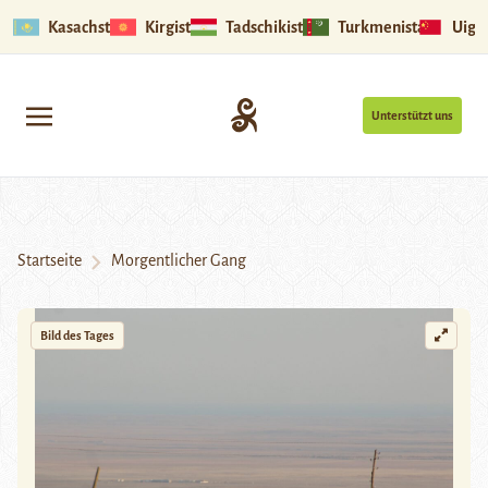
Kasachstan
Kirgistan
Tadschikistan
Turkmenistan
Uigu
Unterstützt uns
Startseite
Morgentlicher Gang
Bild des Tages