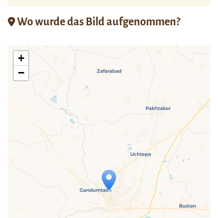
Wo wurde das Bild aufgenommen?
+
−
Travelers' Map wird geladen …
Wenn du dies siehst, nachdem deine
Seite vollständig geladen wurde,
fehlen leafletJS-Dateien.