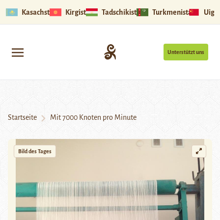
Kasachstan
Kirgistan
Tadschikistan
Turkmenistan
Uigu
Unterstützt uns
Startseite
Mit 7000 Knoten pro Minute
Bild des Tages