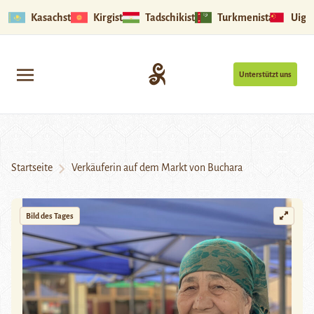
Kasachstan
Kirgistan
Tadschikistan
Turkmenistan
Uigu
Unterstützt uns
Startseite
Verkäuferin auf dem Markt von Buchara
Bild des Tages