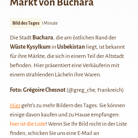
Markt von Buchara
Bild des Tages
1Minute
Die Stadt
Buchara
, die am östlichen Rand der
Wüste Kysylkum
in
Usbekistan
liegt, ist bekannt
für ihre Märkte, die sich in einem Teil der Altstadt
befinden. Hier präsentiert eine Verkäuferin mit
einem strahlenden Lächeln ihre Waren.
Foto: Grégoire Chesnot
(
@greg_che
, Frankreich)
Hier
geht’s zu mehr Bildern des Tages. Sie können
einige davon kaufen und zu Hause empfangen:
hier ist die Liste
! Wenn Sie Ihr Bild nicht in der Liste
finden, schicken Sie uns eine E-Mail an