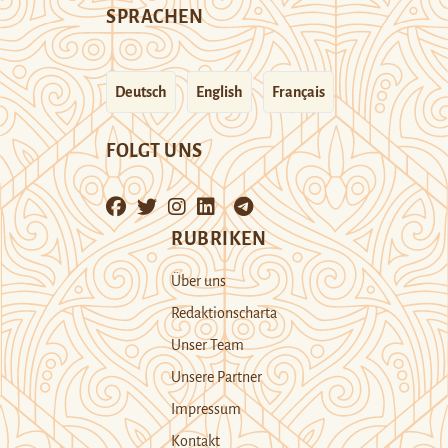
SPRACHEN
Deutsch
English
Français
FOLGT UNS
RUBRIKEN
Über uns
Redaktionscharta
Unser Team
Unsere Partner
Impressum
Kontakt