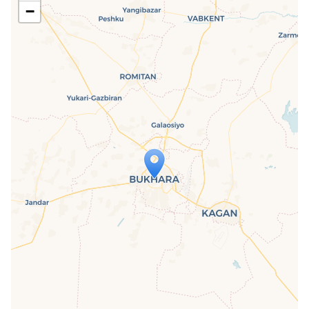
−
Travelers' Map wird geladen …
Wenn du dies siehst, nachdem deine
Seite vollständig geladen wurde,
fehlen leafletJS-Dateien.