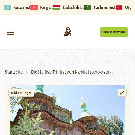
Kasachstan
Kirgistan
Tadschikistan
Turkmenistan
Uigu
Unterstützt uns
Startseite
Die Heilige Trinität von Karakol (07/05/2014)
Bild des Tages