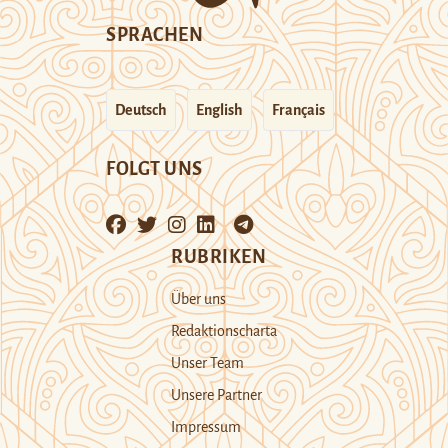
SPRACHEN
Deutsch
English
Français
FOLGT UNS
RUBRIKEN
Über uns
Redaktionscharta
Unser Team
Unsere Partner
Impressum