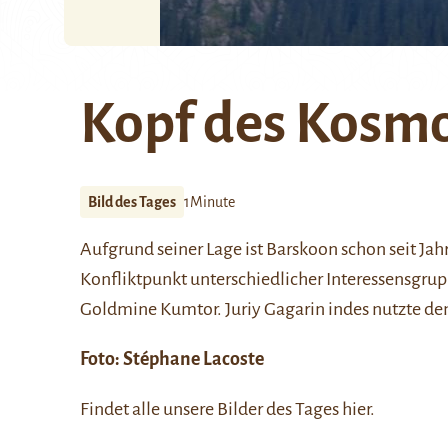
Kopf des Kosm
Bild des Tages
1Minute
Aufgrund seiner Lage ist
Barskoon
schon seit Jah
Konfliktpunkt unterschiedlicher Interessensgru
Goldmine Kumtor
.
Juriy Gagarin
indes nutzte de
Foto:
Stéphane Lacoste
Findet alle unsere Bilder des Tages
hier
.