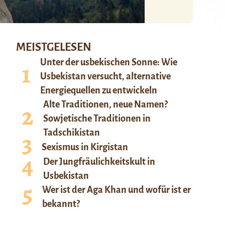
MEISTGELESEN
Unter der usbekischen Sonne: Wie
Usbekistan versucht, alternative
Energiequellen zu entwickeln
Alte Traditionen, neue Namen?
Sowjetische Traditionen in
Tadschikistan
Sexismus in Kirgistan
Der Jungfräulichkeitskult in
Usbekistan
Wer ist der Aga Khan und wofür ist er
bekannt?