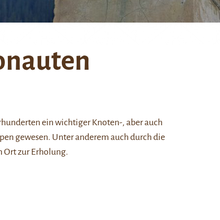
onauten
rhunderten ein wichtiger Knoten-, aber auch
ppen gewesen. Unter anderem auch durch die
n Ort zur Erholung.