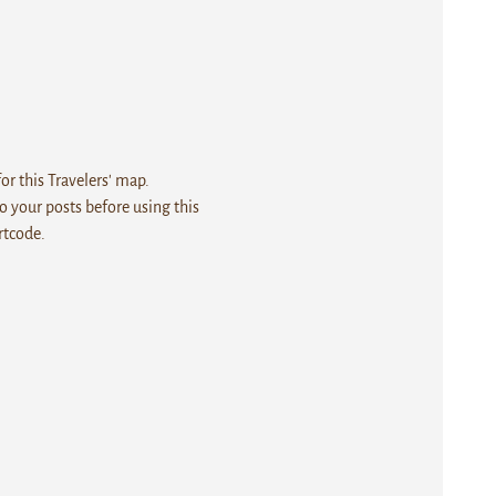
r this Travelers' map.
 your posts before using this
rtcode.