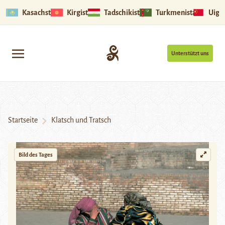
Kasachstan
Kirgistan
Tadschikistan
Turkmenistan
Uigu
Unterstützt uns
Startseite
Klatsch und Tratsch
Bild des Tages