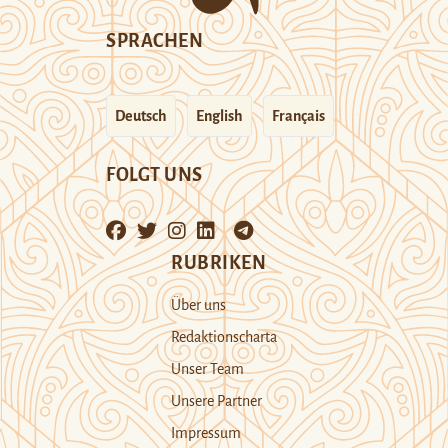
SPRACHEN
Deutsch
English
Français
FOLGT UNS
RUBRIKEN
Über uns
Redaktionscharta
Unser Team
Unsere Partner
Impressum