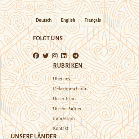
Deutsch
English
Français
FOLGT UNS
RUBRIKEN
Über uns
Redaktionscharta
Unser Team
Unsere Partner
Impressum
Kontakt
UNSERE LÄNDER