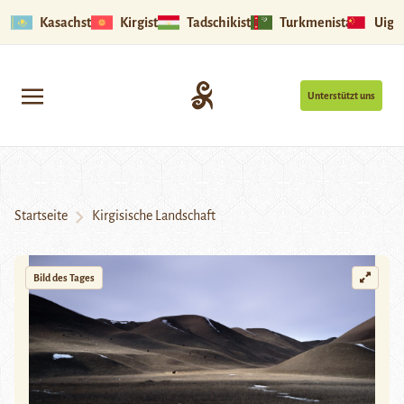
Kasachstan
Kirgistan
Tadschikistan
Turkmenistan
Uigu
Unterstützt uns
Startseite
Kirgisische Landschaft
Bild des Tages