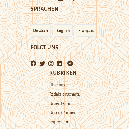
SPRACHEN
Deutsch
English
Français
FOLGT UNS
RUBRIKEN
Über uns
Redaktionscharta
Unser Team
Unsere Partner
Impressum