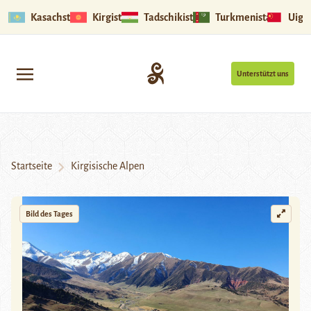
Kasachstan
Kirgistan
Tadschikistan
Turkmenistan
Uigu
Unterstützt uns
Startseite
Kirgisische Alpen
Bild des Tages