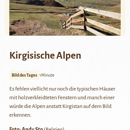
Kirgisische Alpen
Bild des Tages
1Minute
Es fehlen viellicht nur noch die typischen Häuser
mit holzverkleidteten Fenstern und manch einer
würde die
Alpen
anstatt
Kirgistan
auf dem Bild
erkennen.
Foto:
Andy Sto
(Belgien)