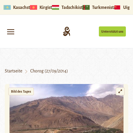
Kasachstan
Kirgistan
Tadschikistan
Turkmenistan
Uigu
Unterstützt uns
Startseite
Chorog (27/09/2014)
Bild des Tages