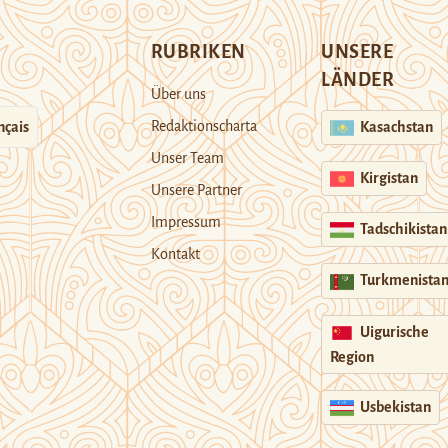
RUBRIKEN
UNSERE
LÄNDER
Über uns
Redaktionscharta
nçais
Kasachstan
Unser Team
Kirgistan
Unsere Partner
Impressum
Tadschikistan
Kontakt
Turkmenista
Uigurische
Region
Usbekistan