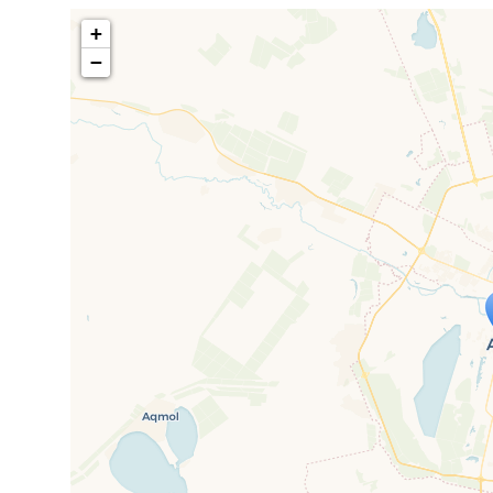
+
−
Travelers' Ma
Wenn du dies siehst, nachdem dei
fehlen leaf