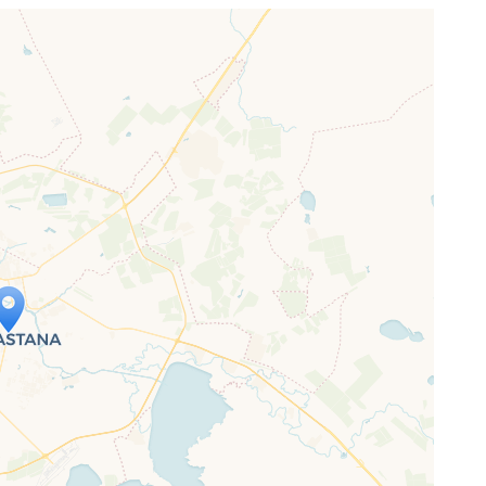
p wird geladen …
ne Seite vollständig geladen wurde,
letJS-Dateien.