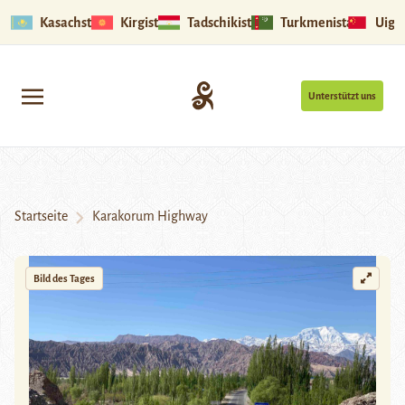
Kasachstan
Kirgistan
Tadschikistan
Turkmenistan
Uigu
Unterstützt uns
Startseite
Karakorum Highway
Bild des Tages