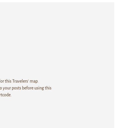
r this Travelers' map.
 your posts before using this
rtcode.