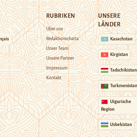
RUBRIKEN
UNSERE
LÄNDER
Über uns
Redaktionscharta
nçais
Kasachstan
Unser Team
Kirgistan
Unsere Partner
Impressum
Tadschikistan
Kontakt
Turkmenista
Uigurische
Region
Usbekistan