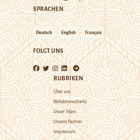
SPRACHEN
Deutsch
English
Français
FOLGT UNS
RUBRIKEN
Über uns
Redaktionscharta
Unser Team
Unsere Partner
Impressum