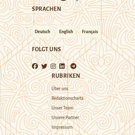
SPRACHEN
Deutsch
English
Français
FOLGT UNS
RUBRIKEN
Über uns
Redaktionscharta
Unser Team
Unsere Partner
Impressum