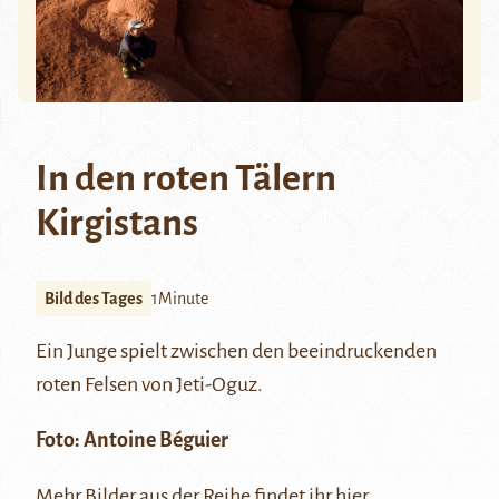
In den roten Tälern
Kirgistans
Bild des Tages
1Minute
Ein Junge spielt zwischen den beeindruckenden
roten Felsen von
Jeti-Oguz
.
Foto:
Antoine Béguier
Mehr Bilder aus der Reihe findet ihr
hier
.