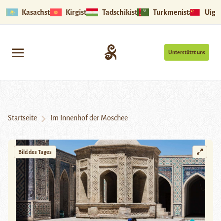
Kasachstan
Kirgistan
Tadschikistan
Turkmenistan
Uigu
Unterstützt uns
Startseite
Im Innenhof der Moschee
Bild des Tages