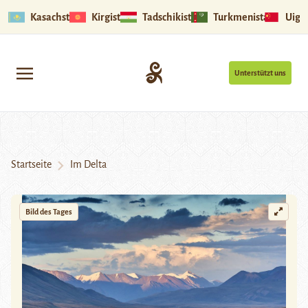
Kasachstan
Kirgistan
Tadschikistan
Turkmenistan
Uigu
Unterstützt uns
Startseite
Im Delta
Bild des Tages