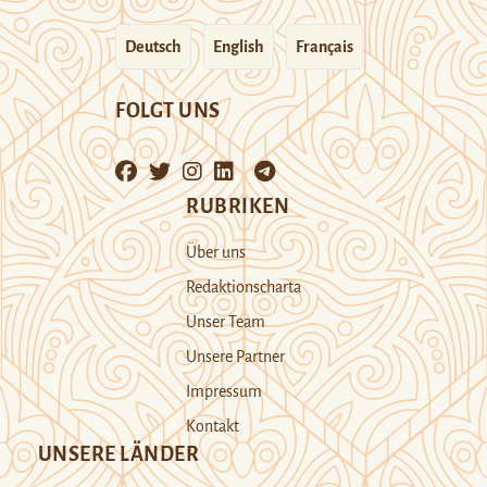
Deutsch
English
Français
FOLGT UNS
RUBRIKEN
Über uns
Redaktionscharta
Unser Team
Unsere Partner
Impressum
Kontakt
UNSERE LÄNDER