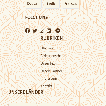
Deutsch
English
Français
FOLGT UNS
RUBRIKEN
Über uns
Redaktionscharta
Unser Team
Unsere Partner
Impressum
Kontakt
UNSERE LÄNDER