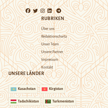
RUBRIKEN
Über uns
Redaktionscharta
Unser Team
Unsere Partner
Impressum
Kontakt
UNSERE LÄNDER
Kasachstan
Kirgistan
Tadschikistan
Turkmenistan